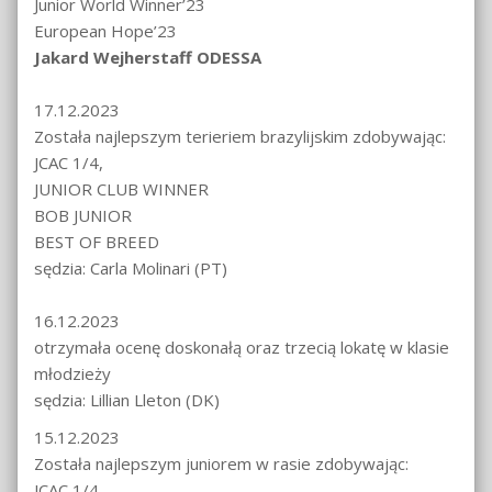
Junior World Winner’23
European Hope’23
Jakard Wejherstaff ODESSA
17.12.2023
Została najlepszym terieriem brazylijskim zdobywając:
JCAC 1/4,
JUNIOR CLUB WINNER
BOB JUNIOR
BEST OF BREED
sędzia: Carla Molinari (PT)
16.12.2023
otrzymała ocenę doskonałą oraz trzecią lokatę w klasie
młodzieży
sędzia: Lillian Lleton (DK)
15.12.2023
Została najlepszym juniorem w rasie zdobywając:
JCAC 1/4