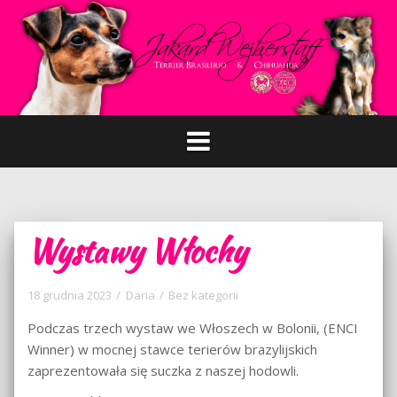
P
r
z
e
s
k
o
c
z
d
o
Wystawy Włochy
t
r
e
18 grudnia 2023
Daria
Bez kategorii
ś
Podczas trzech wystaw we Włoszech w Bolonii, (ENCI
c
Winner) w mocnej stawce terierów brazylijskich
i
zaprezentowała się suczka z naszej hodowli.