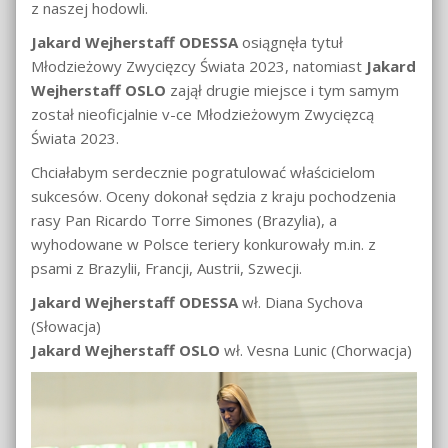
z naszej hodowli.
Jakard Wejherstaff ODESSA
osiągnęła tytuł
Młodzieżowy Zwycięzcy Świata 2023, natomiast
Jakard
Wejherstaff OSLO
zajął drugie miejsce i tym samym
został nieoficjalnie v-ce Młodzieżowym Zwycięzcą
Świata 2023.
Chciałabym serdecznie pogratulować właścicielom
sukcesów. Oceny dokonał sędzia z kraju pochodzenia
rasy Pan Ricardo Torre Simones (Brazylia), a
wyhodowane w Polsce teriery konkurowały m.in. z
psami z Brazylii, Francji, Austrii, Szwecji.
Jakard Wejherstaff ODESSA
wł. Diana Sychova
(Słowacja)
Jakard Wejherstaff OSLO
wł. Vesna Lunic (Chorwacja)