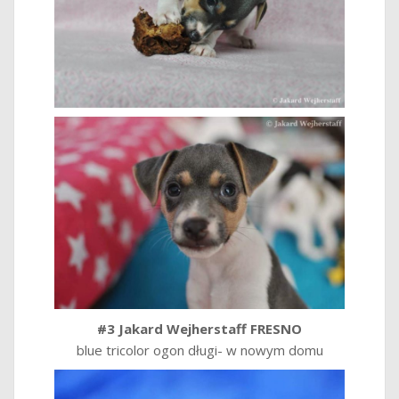
#3 Jakard Wejherstaff FRESNO
blue tricolor ogon długi- w nowym domu