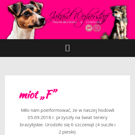
P
r
z
e
s
k
o
c
z
d
o
t
miot „F”
r
e
ś
Miło nam poinformować, że w naszej hodowli
c
05.09.2018 r. przyszły na świat teriery
i
brazylijskie. Urodziło się 6 szczeniąt (4 suczki i
2 pieski).