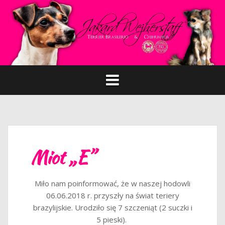
P
r
z
e
s
k
o
c
z
d
o
t
Miot „E”
r
e
ś
Miło nam poinformować, że w naszej hodowli
c
06.06.2018 r. przyszły na świat teriery
i
brazylijskie. Urodziło się 7 szczeniąt (2 suczki i
5 pieski).